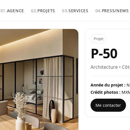
01.
AGENCE
02.
PROJETS
03.
SERVICES
04.
PRESS/NEWS
Projet
P-50
Architecture • Côt
Année du projet :
N
Crédit photos :
MXMR
Me contacter